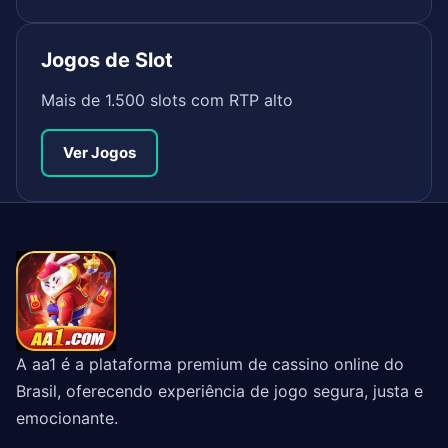
Jogos de Slot
Mais de 1.500 slots com RTP alto
Ver Jogos
A aa1 é a plataforma premium de cassino online do
Brasil, oferecendo experiência de jogo segura, justa e
emocionante.