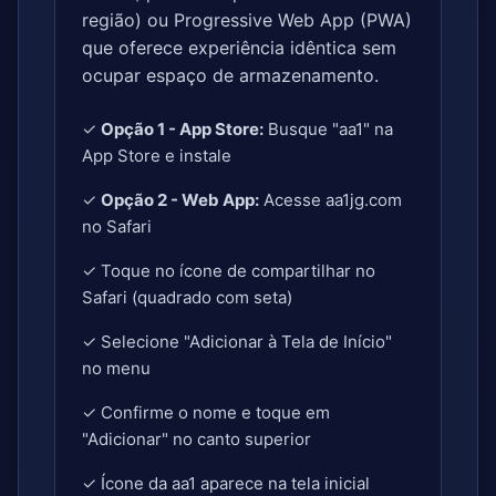
região) ou Progressive Web App (PWA)
que oferece experiência idêntica sem
ocupar espaço de armazenamento.
✓
Opção 1 - App Store:
Busque "aa1" na
App Store e instale
✓
Opção 2 - Web App:
Acesse aa1jg.com
no Safari
✓ Toque no ícone de compartilhar no
Safari (quadrado com seta)
✓ Selecione "Adicionar à Tela de Início"
no menu
✓ Confirme o nome e toque em
"Adicionar" no canto superior
✓ Ícone da aa1 aparece na tela inicial