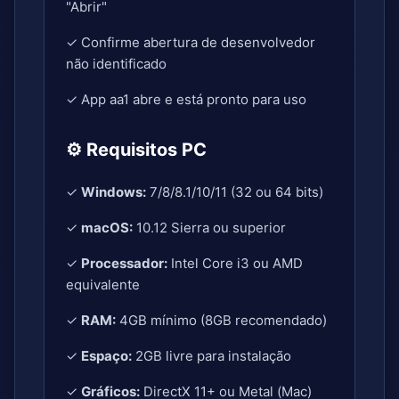
"Abrir"
✓ Confirme abertura de desenvolvedor
não identificado
✓ App aa1 abre e está pronto para uso
⚙️ Requisitos PC
✓
Windows:
7/8/8.1/10/11 (32 ou 64 bits)
✓
macOS:
10.12 Sierra ou superior
✓
Processador:
Intel Core i3 ou AMD
equivalente
✓
RAM:
4GB mínimo (8GB recomendado)
✓
Espaço:
2GB livre para instalação
✓
Gráficos:
DirectX 11+ ou Metal (Mac)