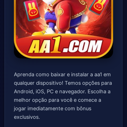
Aprenda como baixar e instalar a aa1 em
qualquer dispositivo! Temos opções para
Android, iOS, PC e navegador. Escolha a
melhor opção para você e comece a
jogar imediatamente com bônus
exclusivos.