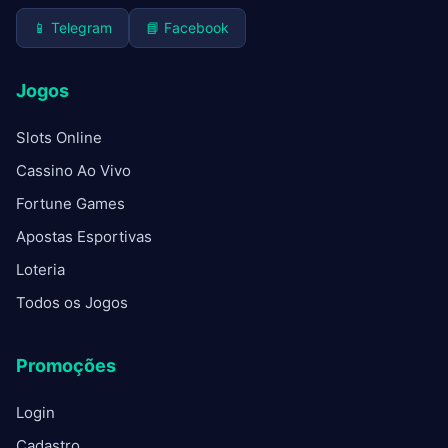
📱 Telegram
📘 Facebook
Jogos
Slots Online
Cassino Ao Vivo
Fortune Games
Apostas Esportivas
Loteria
Todos os Jogos
Promoções
Login
Cadastro