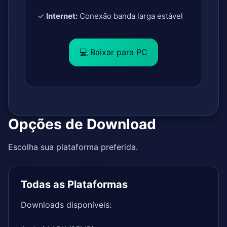
✓
Internet:
Conexão banda larga estável
💻 Baixar para PC
Opções de Download
Escolha sua plataforma preferida.
Todas as Plataformas
Downloads disponíveis: