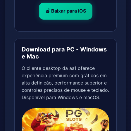
🍎 Baixar para iOS
Download para PC - Windows
e Mac
O cliente desktop da aa1 oferece
experiência premium com gráficos em
alta definição, performance superior e
controles precisos de mouse e teclado.
Disponível para Windows e macOS.