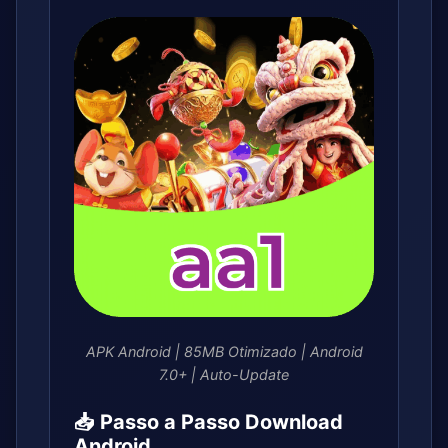
APK Android | 85MB Otimizado | Android
7.0+ | Auto-Update
📥 Passo a Passo Download
Android