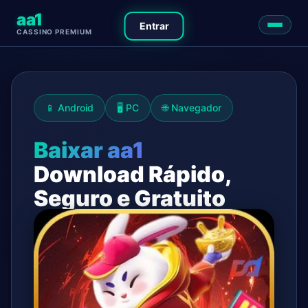
aa1
Entrar
CASSINO PREMIUM
📱 Android
🖥️ PC
🌐 Navegador
Baixar aa1
Download Rápido,
Seguro e Gratuito