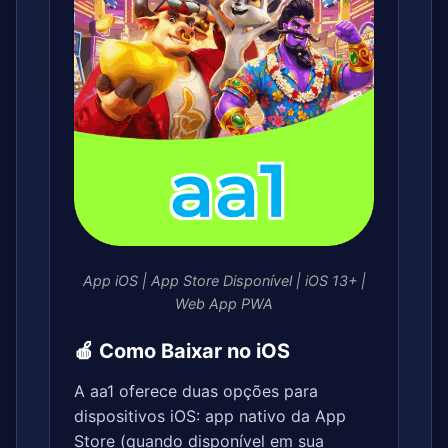
App iOS | App Store Disponível | iOS 13+ |
Web App PWA
🍎 Como Baixar no iOS
A aa1 oferece duas opções para
dispositivos iOS: app nativo da App
Store (quando disponível em sua