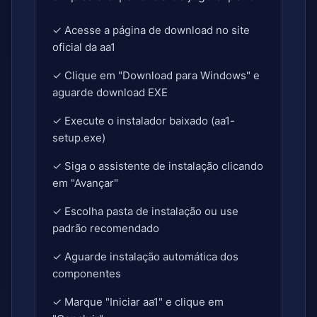
✓ Acesse a página de download no site
oficial da aa1
✓ Clique em "Download para Windows" e
aguarde download EXE
✓ Execute o instalador baixado (aa1-
setup.exe)
✓ Siga o assistente de instalação clicando
em "Avançar"
✓ Escolha pasta de instalação ou use
padrão recomendado
✓ Aguarde instalação automática dos
componentes
✓ Marque "Iniciar aa1" e clique em