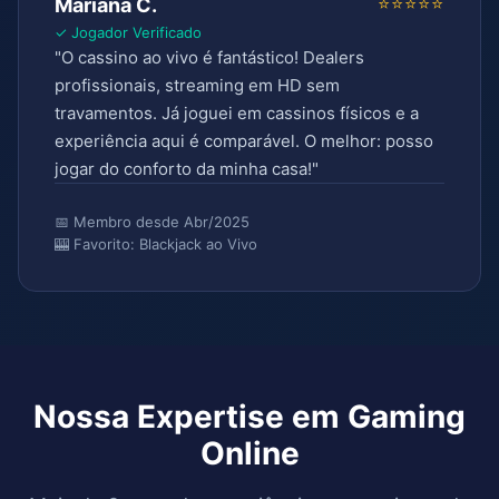
⭐⭐⭐⭐⭐
Mariana C.
✓ Jogador Verificado
"O cassino ao vivo é fantástico! Dealers
profissionais, streaming em HD sem
travamentos. Já joguei em cassinos físicos e a
experiência aqui é comparável. O melhor: posso
jogar do conforto da minha casa!"
📅 Membro desde Abr/2025
🎰 Favorito: Blackjack ao Vivo
Nossa Expertise em Gaming
Online