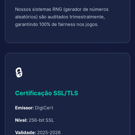
Nossos sistemas RNG (gerador de números
aleatórios) são auditados trimestralmente,
garantindo 100% de fairness nos jogos.
🔒
Certificação SSL/TLS
Emissor:
DigiCert
Nível:
256-bit SSL
Validade:
2025-2026