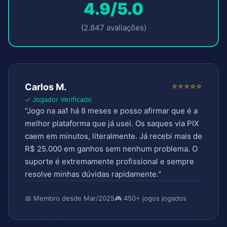
4.9/5.0
(2.847 avaliações)
⭐⭐⭐⭐⭐
Carlos M.
✓ Jogador Verificado
"Jogo na aa1 há 8 meses e posso afirmar que é a
melhor plataforma que já usei. Os saques via PIX
caem em minutos, literalmente. Já recebi mais de
R$ 25.000 em ganhos sem nenhum problema. O
suporte é extremamente profissional e sempre
resolve minhas dúvidas rapidamente."
📅 Membro desde Mar/2025
🎮 450+ jogos jogados