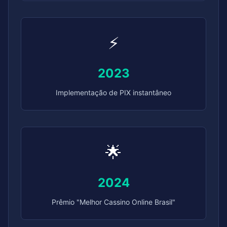
⚡
2023
Implementação de PIX instantâneo
🌟
2024
Prêmio "Melhor Cassino Online Brasil"