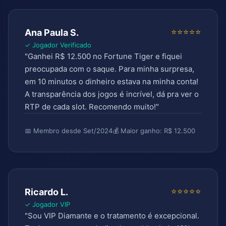
⭐⭐⭐⭐⭐
Ana Paula S.
✓ Jogador Verificado
"Ganhei R$ 12.500 no Fortune Tiger e fiquei
preocupada com o saque. Para minha surpresa,
em 10 minutos o dinheiro estava na minha conta!
A transparência dos jogos é incrível, dá pra ver o
RTP de cada slot. Recomendo muito!"
📅 Membro desde Set/2024
💰 Maior ganho: R$ 12.500
⭐⭐⭐⭐⭐
Ricardo L.
✓ Jogador VIP
"Sou VIP Diamante e o tratamento é excepcional.