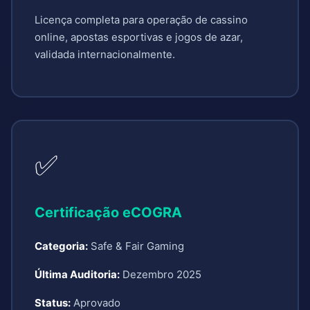
Licença completa para operação de cassino
online, apostas esportivas e jogos de azar,
validada internacionalmente.
✅
Certificação eCOGRA
Categoria:
Safe & Fair Gaming
Última Auditoria:
Dezembro 2025
Status:
Aprovado