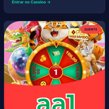
Entrar no Cassino →
QUENTE