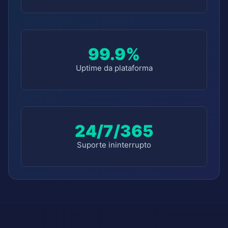
99.9%
Uptime da plataforma
24/7/365
Suporte ininterrupto