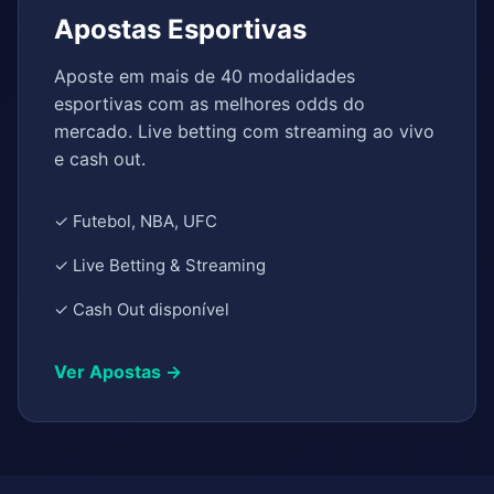
Apostas Esportivas
Aposte em mais de 40 modalidades
esportivas com as melhores odds do
mercado. Live betting com streaming ao vivo
e cash out.
✓ Futebol, NBA, UFC
✓ Live Betting & Streaming
✓ Cash Out disponível
Ver Apostas →